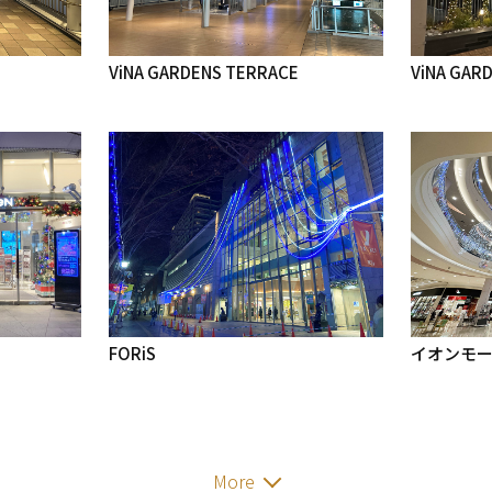
ViNA GARDENS TERRACE
ViNA GAR
FORiS
イオンモ
More