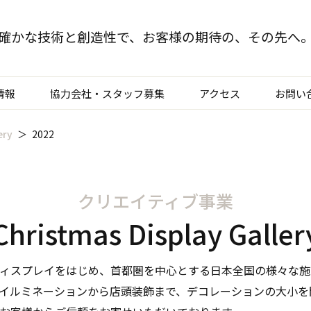
確かな技術と創造性で、
お客様の期待の、その先へ
情報
協力会社・スタッフ募集
アクセス
お問い
ery
2022
TOP
クリエイティブ部門
クリエイティブ事業
建装部門
Christmas Display Galler
ビルメンテナンス部
ィスプレイをはじめ、首都圏を中心とする日本全国の様々な施
イルミネーションから店頭装飾まで、デコレーションの大小を