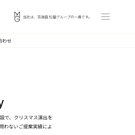
。
当社は、百貨店 松屋グループの一員です。
合わせ
会社案内
アクセス
ご挨拶
採用情報
企業理念
協力会社・スタッフ募集
y
門
会社概要
お問い合わせ
沿革
設で、クリスマス演出を
役員一覧
問わないご提案実績によ
組織図