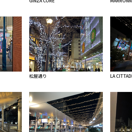
GINZA CORE
MARRONNI
松屋通り
LA CITTAD