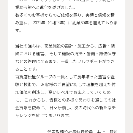
会社概要
業務形態へと進化を遂げました。
数多くのお客様からのご依頼を賜り、実績と信頼を積
沿革
み重ね、
2021年（令和3年）に創業60年を迎えておりま
役員一覧
す。
組織図
当社の強みは、商業施設の設計・施工から、広告・装
グループ会社
飾における運営、
そして施設の清掃・警備・設備保守
などの管理に至るまで、一貫したフルサポートができ
ることです。
アクセス
百貨店松屋グループの一員として長年培った豊富な経
験と技術で、
お客様のご要望に対して垣根を超えた付
採用情報
加価値を創造し、高いレベルでお応えしていくため
協力会社・スタッフ募集
に、
これからも、皆様との多様な関わりを通しての社
会貢献を使命に、
日々研鑽し、次の時代への新たなチ
お問い合わせ
ャレンジを続けてまいります。
代表取締役社長執行役員 井上 智雄