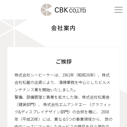
会社案内
TOP
クリエイティブ部門
ご挨拶
建装部門
ビルメンテナンス部門
株式会社シービーケーは、1961年（昭和36年）、株式
会社松屋の出資により、
清掃業務を中心としたビルメ
ンテナンス業を開始いたしました。
警備、設備管理と事業を拡大した後、株式会社松美舎
会社案内
（建装部門）、
株式会社エムアンドエー （グラフィッ
ご挨拶
ク&ディスプレイデザイン部門）の合併を機に、
2008
年（平成20年）には、異なる5つの事業領域から、
企業理念
世の
中のニーズにマッチしたサービスの提供を行う現在の