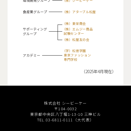
環境開発グループ
（株）シービーケー
食産業グループ
（株）アターブル松屋
（株）東栄商会
サポーティング
（株）エムジー商品
グループ
試験センター
（株）松屋友の会
（学）松徳学園
アカデミー
東京ファッション
専門学校
（2025年4月現在）
株式会社 シービーケー
〒104-0032
東京都中央区八丁堀1-13-10 三神ビル
TEL.03-6811-0111（大代表）