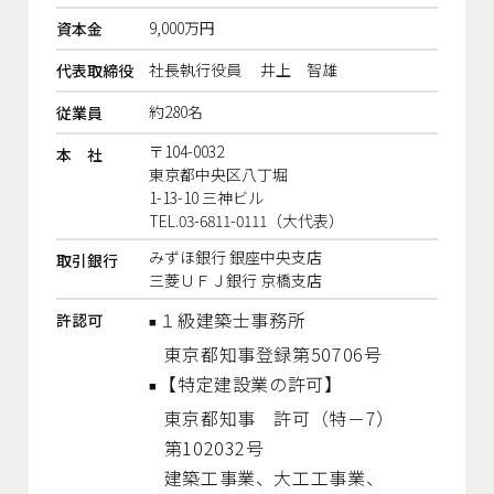
9,000万円
資本金
社長執行役員 井上 智雄
代表取締役
約280名
従業員
〒104-0032
本 社
東京都中央区八丁堀
1-13-10 三神ビル
TEL.03-6811-0111（大代表）
みずほ銀行 銀座中央支店
取引銀行
三菱ＵＦＪ銀行 京橋支店
１級建築士事務所
許認可
東京都知事登録第50706号
【特定建設業の許可】
東京都知事
許可（特－7）
第102032号
建築工事業、
大工工事業、