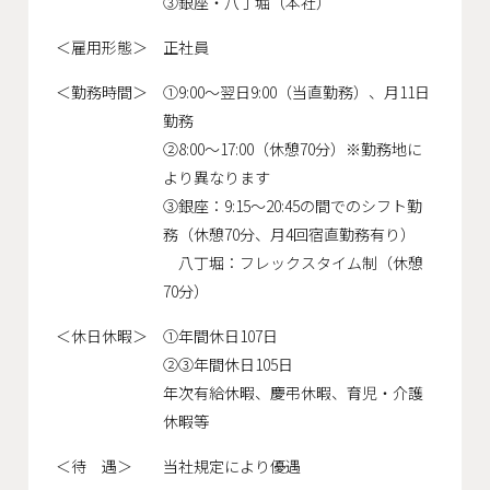
③銀座・八丁堀（本社）
会社概要
＜雇用形態＞
正社員
沿革
＜勤務時間＞
①9:00～翌日9:00（当直勤務）、月11日
役員一覧
勤務
組織図
②8:00～17:00（休憩70分）※勤務地に
より異なります
グループ会社
③銀座：9:15～20:45の間でのシフト勤
務（休憩70分、月4回宿直勤務有り）
八丁堀：フレックスタイム制（休憩
アクセス
70分）
採用情報
＜休日休暇＞
①年間休日107日
協力会社・スタッフ募集
②③年間休日105日
年次有給休暇、慶弔休暇、育児・介護
お問い合わせ
休暇等
＜待 遇＞
当社規定により優遇