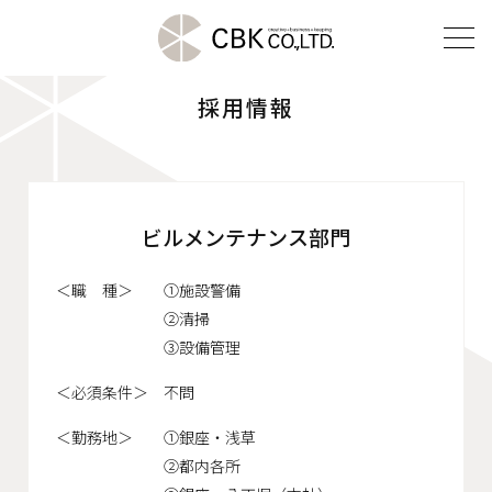
採用情報
TOP
クリエイティブ部門
ビルメンテナンス部門
建装部門
ビルメンテナンス部門
＜職 種＞
①施設警備
②清掃
③設備管理
会社案内
＜必須条件＞
不問
ご挨拶
＜勤務地＞
①銀座・浅草
企業理念
②都内各所