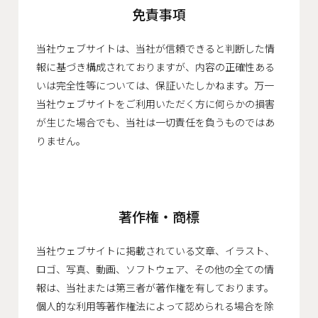
会社概要
免責事項
沿革
当社ウェブサイトは、当社が信頼できると判断した情
役員一覧
報に基づき構成されておりますが、内容の正確性ある
いは完全性等については、保証いたしかねます。万一
組織図
当社ウェブサイトをご利用いただく方に何らかの損害
グループ会社
が生じた場合でも、当社は一切責任を負うものではあ
りません。
アクセス
採用情報
著作権・商標
協力会社・スタッフ募集
当社ウェブサイトに掲載されている文章、イラスト、
お問い合わせ
ロゴ、写真、動画、ソフトウェア、その他の全ての情
報は、当社または第三者が著作権を有しております。
個人的な利用等著作権法によって認められる場合を除