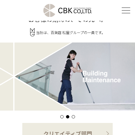
確かな技術と創造性で、
お客様の期待の、その先へ。
当社は、百貨店 松屋グループの一員です。
TOP
クリエイティブ部門
建装部門
ビルメンテナンス部門
会社案内
ご挨拶
企業理念
クリエイティブ部門