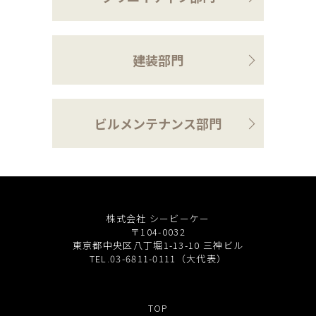
会社概要
沿革
建装部門
役員一覧
組織図
グループ会社
ビルメンテナンス部門
アクセス
採用情報
株式会社 シービーケー
〒104-0032
協力会社・スタッフ募集
東京都中央区八丁堀1-13-10 三神ビル
TEL.03-6811-0111（大代表）
お問い合わせ
TOP