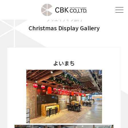
クリエイティブ部門
Christmas Display Gallery
TOP
クリエイティブ部門
建装部門
よいまち
ビルメンテナンス部門
会社案内
ご挨拶
企業理念