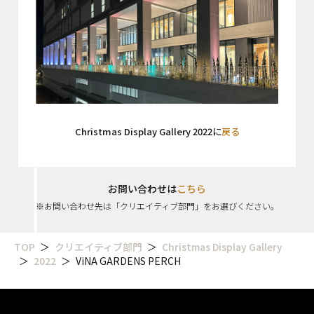
会社概要
沿革
役員一覧
組織図
グループ会社
Christmas Display Gallery 2022に
戻る
アクセス
お問い合わせは
こちら
採用情報
※お問い合わせ先は「クリエイティブ部門」をお選びください。
協力会社・スタッフ募集
TOP
クリエイティブ部門
Christmas Display Gallery
お問い合わせ
2022
ViNA GARDENS PERCH