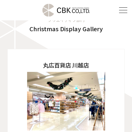
クリエイティブ部門
Christmas Display Gallery
TOP
クリエイティブ部門
建装部門
丸広百貨店 川越店
ビルメンテナンス部門
会社案内
ご挨拶
企業理念