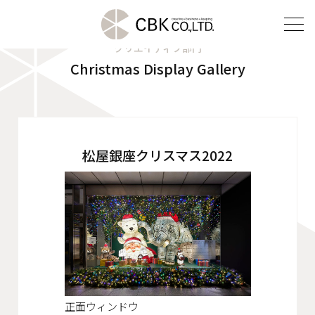
クリエイティブ部門
Christmas Display Gallery
TOP
クリエイティブ部門
建装部門
松屋銀座クリスマス2022
ビルメンテナンス部門
会社案内
ご挨拶
企業理念
正面ウィンドウ