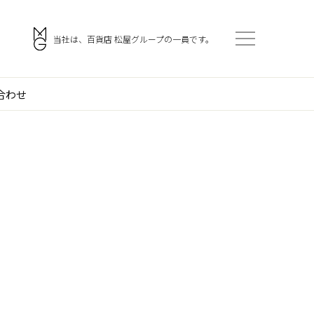
。
当社は、百貨店 松屋グループの一員です。
合わせ
会社案内
アクセス
ご挨拶
採用情報
企業理念
協力会社・スタッフ募集
門
会社概要
お問い合わせ
沿革
役員一覧
組織図