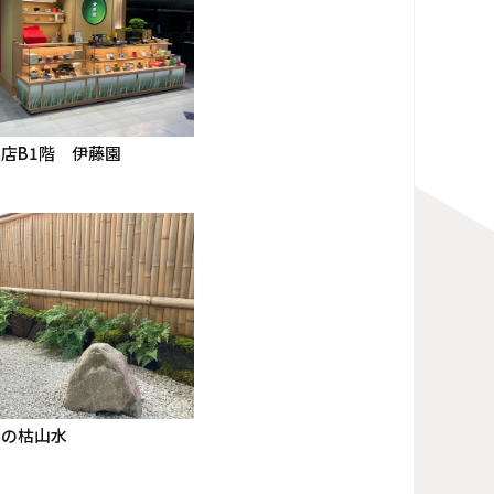
店B1階 伊藤園
ーの枯山水