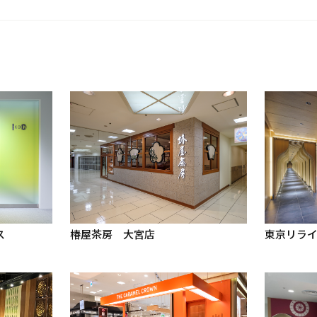
ス
椿屋茶房 大宮店
東京リラ