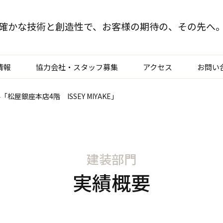
確かな技術と創造性で、
お客様の期待の、その先へ
情報
協力会社・スタッフ募集
アクセス
お問い
松屋銀座本店4階 ISSEY MIYAKE」
TOP
クリエイティブ部門
建装部門
建装部門
ビルメンテナンス部
実績概要