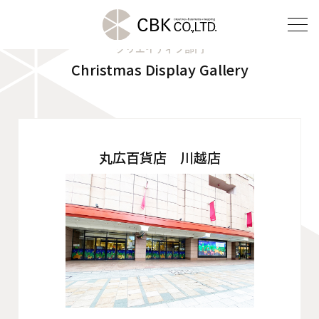
クリエイティブ部門
Christmas Display Gallery
TOP
クリエイティブ部門
建装部門
丸広百貨店 川越店
ビルメンテナンス部門
会社案内
ご挨拶
企業理念