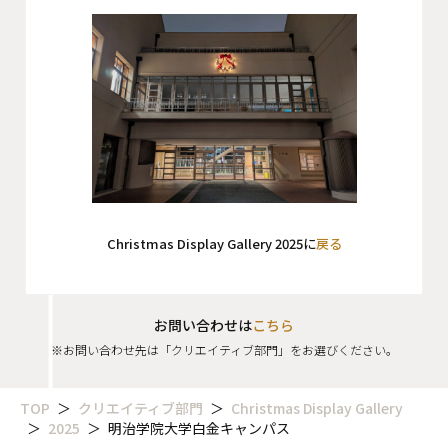
会社概要
沿革
役員一覧
組織図
グループ会社
Christmas Display Gallery 2025に
戻る
アクセス
採用情報
お問い合わせは
こちら
協力会社・スタッフ募集
※お問い合わせ先は「クリエイティブ部門」をお選びください。
お問い合わせ
TOP
クリエイティブ部門
Christmas Display Gallery
2025
明治学院大学白金キャンパス