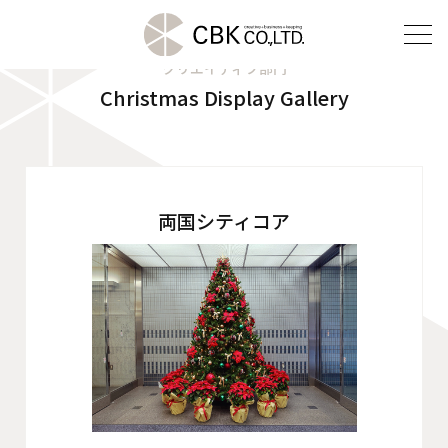
クリエイティブ部門
Christmas Display Gallery
TOP
クリエイティブ部門
建装部門
両国シティコア
ビルメンテナンス部門
会社案内
ご挨拶
企業理念