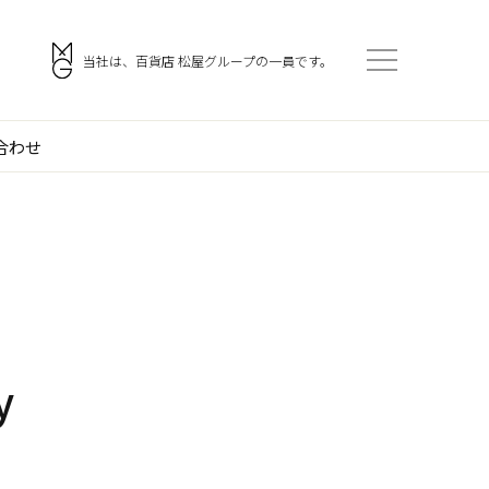
。
当社は、百貨店 松屋グループの一員です。
合わせ
会社案内
アクセス
ご挨拶
採用情報
企業理念
協力会社・スタッフ募集
門
会社概要
お問い合わせ
y
沿革
役員一覧
組織図