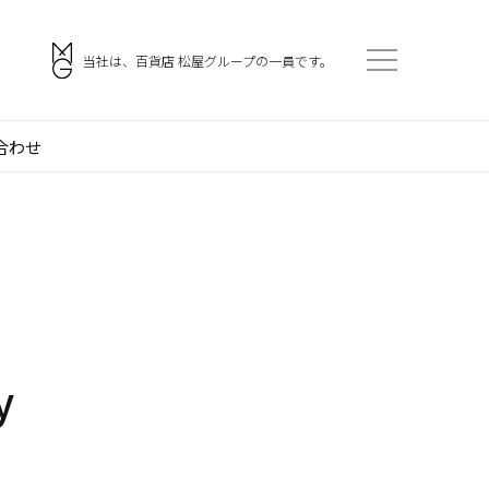
。
当社は、百貨店 松屋グループの一員です。
合わせ
会社案内
アクセス
ご挨拶
採用情報
企業理念
協力会社・スタッフ募集
門
会社概要
お問い合わせ
y
沿革
役員一覧
組織図