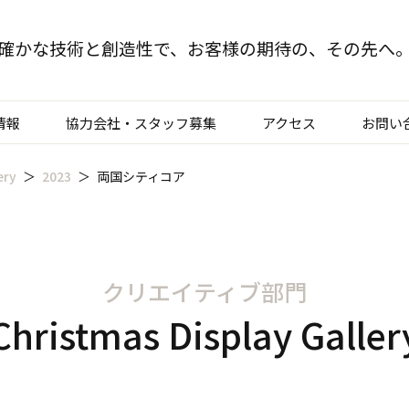
確かな技術と創造性で、
お客様の期待の、その先へ
情報
協力会社・スタッフ募集
アクセス
お問い
ery
2023
両国シティコア
TOP
クリエイティブ部門
建装部門
クリエイティブ部門
ビルメンテナンス部
Christmas Display Galler