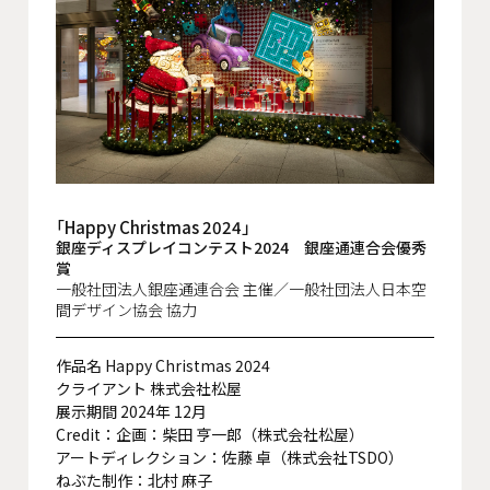
会社概要
沿革
役員一覧
組織図
グループ会社
「Happy Christmas 2024」
銀座ディスプレイコンテスト2024 銀座通連合会優秀
賞
アクセス
一般社団法人銀座通連合会 主催／一般社団法人日本空
間デザイン協会 協力
採用情報
協力会社・スタッフ募集
作品名 Happy Christmas 2024
クライアント 株式会社松屋
お問い合わせ
展示期間 2024年 12月
Credit：企画：柴田 亨一郎（株式会社松屋）
アートディレクション：佐藤 卓（株式会社TSDO）
ねぶた制作：北村 麻子