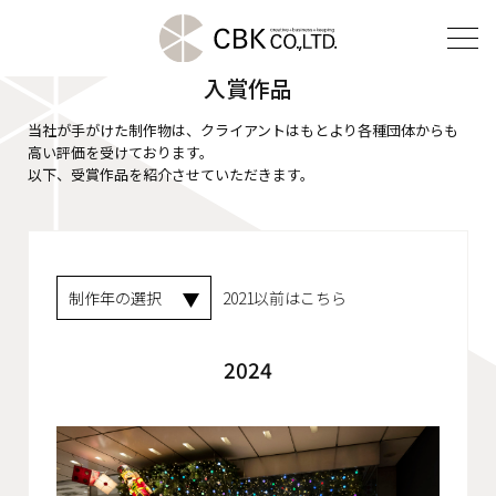
クリエイティブ部門
入賞作品
当社が手がけた制作物は、クライアントはもとより各種団体からも
高い評価を受けております。
TOP
以下、受賞作品を紹介させていただきます。
クリエイティブ部門
建装部門
ビルメンテナンス部門
2021以前
はこちら
2024
会社案内
ご挨拶
企業理念