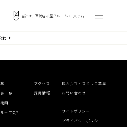
。
当社は、百貨店 松屋グループの一員です。
合わせ
会社案内
アクセス
ご挨拶
採用情報
企業理念
協力会社・スタッフ募集
沿革
アクセス
協力会社・スタッフ募集
門
会社概要
お問い合わせ
採用情報
お問い合わせ
役員一覧
沿革
組織図
役員一覧
サイトポリシー
グループ会社
組織図
プライバシーポリシー