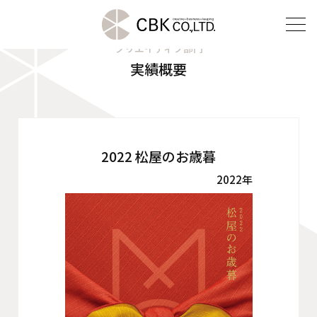
クリエイティブ部門
実績概要
TOP
クリエイティブ部門
建装部門
2022 松屋のお歳暮
2022年
ビルメンテナンス部門
会社案内
ご挨拶
企業理念