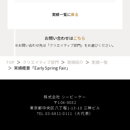
実績一覧に
戻る
お問い合わせは
こちら
※お問い合わせ先は「クリエイティブ部門」をお選びください。
TOP
クリエイティブ部門
実績紹介
実績一覧
実績概要「Early Spring Fair」
株式会社 シービーケー
〒104-0032
東京都中央区八丁堀1-13-10 三神ビル
TEL.03-6811-0111（大代表）