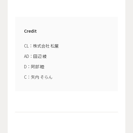
Credit
CL：株式会社 松屋
AD：田辺 綾
D：阿部 睦
C：矢内 そらん