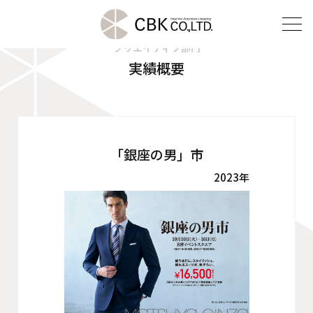
クリエイティブ部門
実績概要
TOP
クリエイティブ部門
建装部門
「銀座の男」市
2023年
ビルメンテナンス部門
会社案内
ご挨拶
企業理念