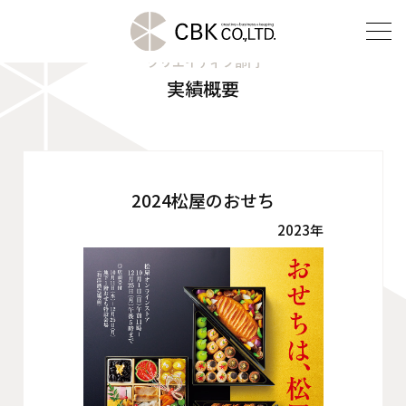
クリエイティブ部門
実績概要
TOP
クリエイティブ部門
建装部門
2024松屋のおせち
2023年
ビルメンテナンス部門
会社案内
ご挨拶
企業理念