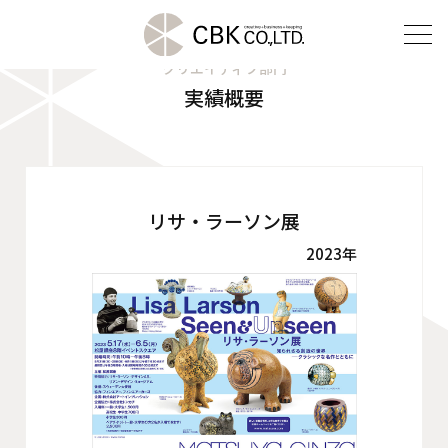
クリエイティブ部門
実績概要
TOP
クリエイティブ部門
建装部門
リサ・ラーソン展
2023年
ビルメンテナンス部門
会社案内
ご挨拶
企業理念