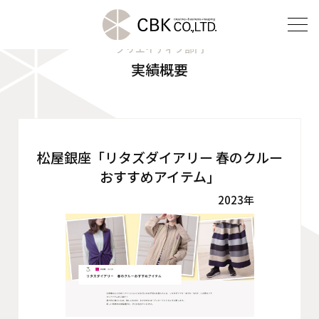
クリエイティブ部門
実績概要
TOP
クリエイティブ部門
松屋銀座「リタズダイアリー 春のクルー
建装部門
おすすめアイテム」
ビルメンテナンス部門
2023年
会社案内
ご挨拶
企業理念