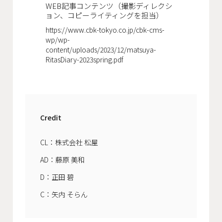
会社概要
WEB記事コンテンツ（撮影ディレクシ
ョン、コピーライティングを担当）
沿革
https://www.cbk-tokyo.co.jp/cbk-cms-
wp/wp-
役員一覧
content/uploads/2023/12/matsuya-
RitasDiary-2023spring.pdf
組織図
グループ会社
Credit
アクセス
CL：株式会社 松屋
採用情報
AD：藤原 美和
協力会社・スタッフ募集
D：正田 碧
お問い合わせ
C：矢内 そらん