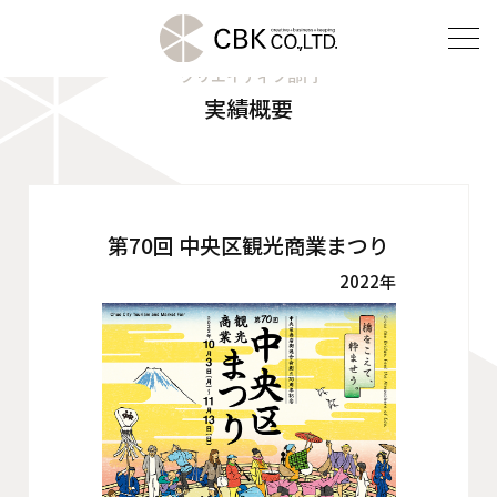
クリエイティブ部門
実績概要
TOP
クリエイティブ部門
建装部門
第70回 中央区観光商業まつり
2022年
ビルメンテナンス部門
会社案内
ご挨拶
企業理念