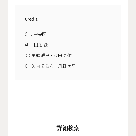
Credit
CL：中央区
AD：田辺 綾
D：早舩 雅己・柴田 亮佑
C：矢内 そらん・丹野 美里
詳細検索