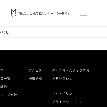
。
当社は、百貨店 松屋グループの一員です。
合わせ
会社案内
アクセス
ご挨拶
採用情報
企業理念
協力会社・スタッフ募集
沿革
アクセス
協力会社・スタッフ募集
門
会社概要
お問い合わせ
採用情報
お問い合わせ
役員一覧
沿革
組織図
役員一覧
サイトポリシー
グループ会社
組織図
プライバシーポリシー