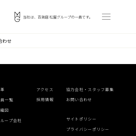
。
当社は、百貨店 松屋グループの一員です。
合わせ
会社案内
アクセス
ご挨拶
採用情報
企業理念
協力会社・スタッフ募集
沿革
アクセス
協力会社・スタッフ募集
門
会社概要
お問い合わせ
採用情報
お問い合わせ
役員一覧
沿革
組織図
役員一覧
サイトポリシー
グループ会社
組織図
プライバシーポリシー