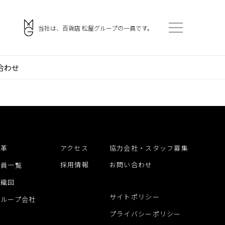
。
当社は、百貨店 松屋グループの一員です。
合わせ
会社案内
アクセス
ご挨拶
採用情報
企業理念
協力会社・スタッフ募集
沿革
アクセス
協力会社・スタッフ募集
門
会社概要
お問い合わせ
採用情報
お問い合わせ
役員一覧
沿革
組織図
役員一覧
サイトポリシー
グループ会社
組織図
プライバシーポリシー